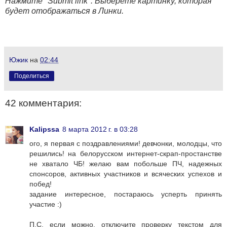
Нажмите "Submit link". Выберете картинку, которая
будет отображаться в Линки.
Южик
на
02:44
Поделиться
42 комментария:
Kalipssa
8 марта 2012 г. в 03:28
ого, я первая с поздравлениями! девчонки, молодцы, что
решились! на белорусском интернет-скрап-простанстве
не хватало ЧБ! желаю вам побольше ПЧ, надежных
спонсоров, активных участников и всяческих успехов и
побед!
задание интересное, постараюсь усперть принять
участие :)
П.С. если можно, отключите проверку текстом для