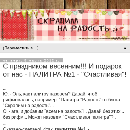
▼
четверг, 8 марта 2012 г.
С праздником весенним!!! И подарок
от нас - ПАЛИТРА №1 - "Счастливая"!
...
Ю. - Оль, как палитру назовем? Давай, чтоб
рифмовалась, например: "Палитра "Радость" от блога
"Скрапим на радость"...
О. - ага, и добавим "всем на радость"!.. Давай без этих...
без рифм... Может назовем "Счастливая палитра"?..
...
палитра №1 -
Сказано-сделано! Итак,